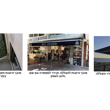
סוכך זרועות להצללה וקירוי למספרה עם שם
סוכך זרועות חש
וי והצללה
ולוגו העסק.
במרפ