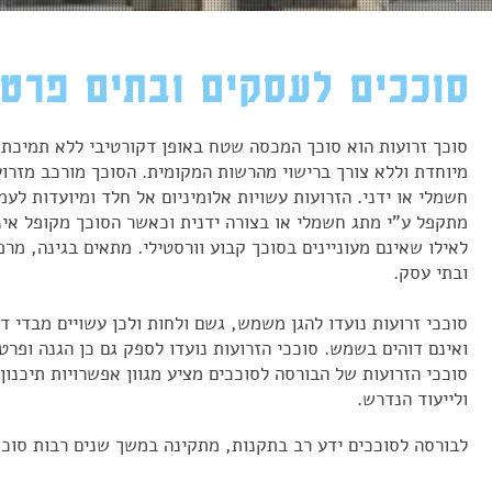
סוככים לעסקים ובתים פרטי
סוכך זרועות הוא סוכך המכסה שטח באופן דקורטיבי ללא תמיכת 
מיוחדת וללא צורך ברישוי מהרשות המקומית. הסוכך מורכב מזרועות
חשמלי או ידני. הזרועות עשויות אלומיניום אל חלד ומיועדות לעמ
מתקפל ע"י מתג חשמלי או בצורה ידנית וכאשר הסוכך מקופל אינ
לאילו שאינם מעוניינים בסוכך קבוע וורסטילי. מתאים בגינה, מרפ
ובתי עסק.
סוככי זרועות נועדו להגן משמש, גשם ולחות ולכן עשויים מבדי דא
ואינם דוהים בשמש. סוככי הזרועות נועדו לספק גם כן הגנה ופר
סוככי הזרועות של הבורסה לסוככים מציע מגוון אפשרויות תיכנו
ולייעוד הנדרש.
לבורסה לסוככים ידע רב בתקנות, מתקינה במשך שנים רבות סוככי